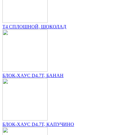
T4 СПЛОШНОЙ, ШОКОЛАД
БЛОК-ХАУС D4.7T, БАНАН
БЛОК-ХАУС D4.7T, КАПУЧИНО